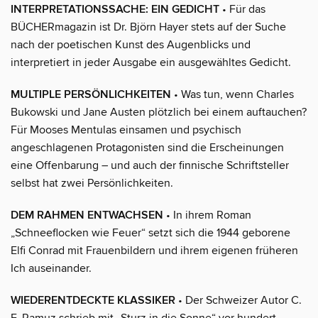
INTERPRETATIONSSACHE: EIN GEDICHT
• Für das
BÜCHERmagazin ist Dr. Björn Hayer stets auf der Suche
nach der poetischen Kunst des Augenblicks und
interpretiert in jeder Ausgabe ein ausgewähltes Gedicht.
MULTIPLE PERSÖNLICHKEITEN
• Was tun, wenn Charles
Bukowski und Jane Austen plötzlich bei einem auftauchen?
Für Mooses Mentulas einsamen und psychisch
angeschlagenen Protagonisten sind die Erscheinungen
eine Offenbarung – und auch der finnische Schriftsteller
selbst hat zwei Persönlichkeiten.
DEM RAHMEN ENTWACHSEN
• In ihrem Roman
„Schneeflocken wie Feuer“ setzt sich die 1944 geborene
Elfi Conrad mit Frauenbildern und ihrem eigenen früheren
Ich auseinander.
WIEDERENTDECKTE KLASSIKER
• Der Schweizer Autor C.
F. Ramuz schrieb mit „Sturz in die Sonne“ vor hundert