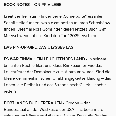
BOOK NOTES – ON PRIVILEGE
kreativer freiraum
• In der Serie „Schreiborte“ erzählen
Schriftsteller* innen, wo sie am besten in ihren Schreibflow
finden. Diesmal Nora Gomringer, deren letztes Buch „Am
Meerschwein übt das Kind den Tod“ 2025 erschien.
DAS PIN-UP-GIRL, DAS ULYSSES LAS
ES WAR EINMAL: EIN LEUCHTENDES LAND
• In seinem
brillanten Buch erklärt uns Klaus Brinkbäumer, wie das
Leuchtfeuer der Demokratie zum Albtraum wurde. Sind die
Ideale der amerikanischen Unabhängigkeitserklärung – das
Leben, die Freiheit und das Streben nach Glück – noch zu
retten?
PORTLANDS BÜCHERFRAUEN
• Oregon – der
Bundesstaat an der Westküste der USA – ist bekannt für
seine rauen Küsten und dichten Wälder. Doch die Region