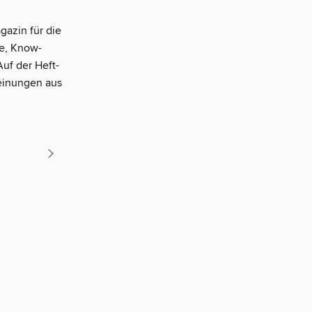
azin für die
ge, Know-
uf der Heft-
einungen aus