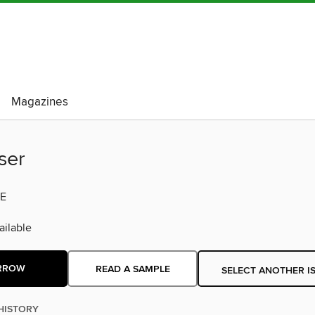
Magazines
ser
E
ilable
RROW
READ A SAMPLE
SELECT ANOTHER I
HISTORY