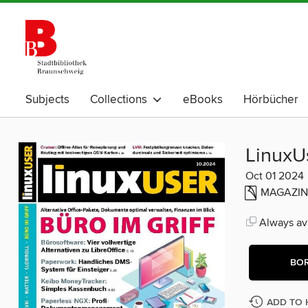
Subjects
Collections
eBooks
Hörbücher
LinuxU
Oct 01 2024
MAGAZIN
Always ava
BO
ADD TO 